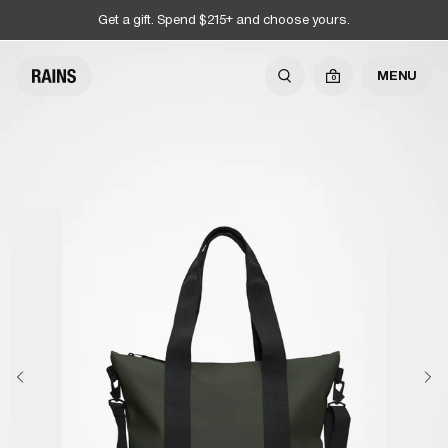
Get a gift. Spend $215+ and choose yours.
MENU
0