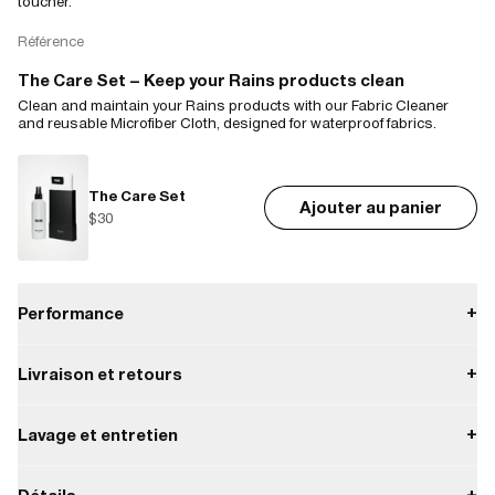
toucher.
Référence
The Care Set – Keep your Rains products clean
Clean and maintain your Rains products with our Fabric Cleaner
and reusable Microfiber Cloth, designed for waterproof fabrics.
The Care Set
Ajouter au panier
$30
Performance
+
Livraison et retours
+
Imperméable
Paiement
Lavage et entretien
+
W3 Niveau de performance imperméable
Protection imperméable contre les pluies légères.
Livraison
Translation missing: fr.products.product.care_instructions.N-B
Livraison gratuite à partir de 60€.