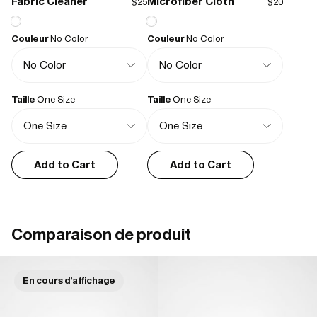
Fabric Cleaner
Microfiber Cloth
$25
$20
Lesley-Ann M.
01/03/2026
Couleur
No Color
Couleur
No Color
I recommend this product
Great quality and style - love it
Rain proof and stylish and well made without breaking the bank.
Taille
One Size
Taille
One Size
anne B.
10/12/2025
Add to Cart
Add to Cart
Efficace et discret
Très agréable à porter. Grand contenu. Discret.
Comparaison de produit
Sarah J.
10/06/2025
En cours d'affichage
Lush
It’s the prefect tote for all weather, comfortable to carry and has loads 