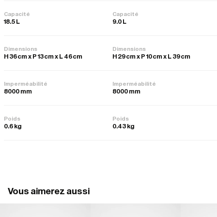
Capacité
Capacité
18.5 L
9.0 L
Dimensions
Dimensions
H 36 cm x P 13 cm x L 46 cm
H 29 cm x P 10 cm x L 39 cm
Imperméabilité
Imperméabilité
8000 mm
8000 mm
Poids
Poids
0.6 kg
0.43 kg
Vous aimerez aussi