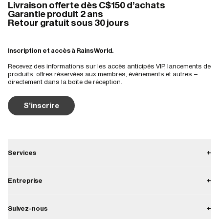
Livraison offerte dès C$150 d'achats
Garantie produit 2 ans
Retour gratuit sous 30 jours
Inscription et accès à Rains World.
Recevez des informations sur les accès anticipés VIP, lancements de
produits, offres réservées aux membres, événements et autres –
directement dans la boîte de réception.
S'inscrire
Services
+
Contact
Entreprise
+
Livraison
À propos
Suivez-nous
+
Retours