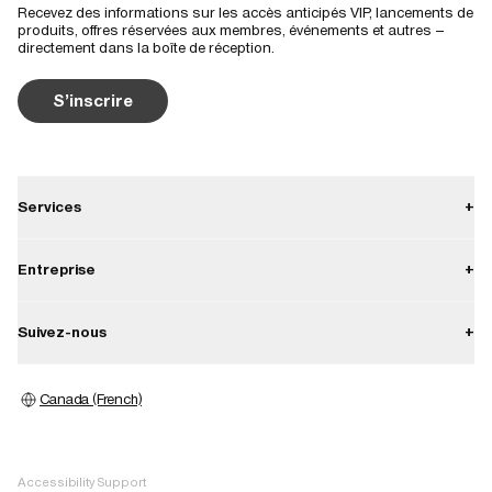
Recevez des informations sur les accès anticipés VIP, lancements de
produits, offres réservées aux membres, événements et autres –
directement dans la boîte de réception.
S'inscrire
Services
+
Contact
Entreprise
+
Livraison
À propos
Suivez-nous
+
Retours
Carrières
Garantie
Instagram
Presse
Canada (French)
Magasins
Facebook
Image bank
Pinterest
Accessibility Support