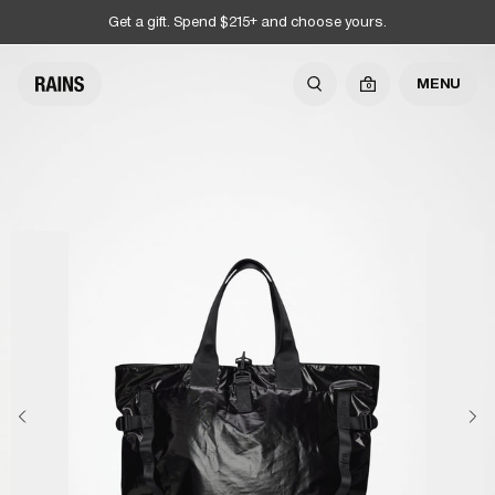
Get a gift. Spend $215+ and choose yours.
MENU
0