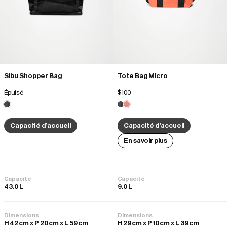
sized, for my body anyway. It is slightly too short of a handle to easily 
slide onto my shoulder. Once there, it seems to slide down a lot. I 
also wish, given the size, that there were...
Sibu Shopper Bag
Tote Bag Micro
Épuisé
$100
Capacité d'accueil
Capacité d'accueil
En savoir plus
Capacité
Capacité
43.0 L
9.0 L
Dimensions
Dimensions
H 42 cm x P 20 cm x L 59 cm
H 29 cm x P 10 cm x L 39 cm