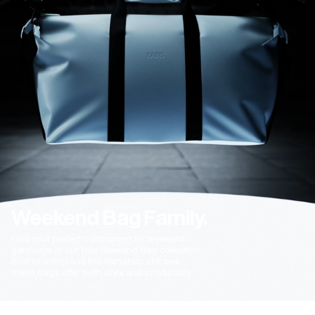
Leigh A.
12/24/2024
Great quality
Beautiful colour, spacious, great quality
Weekend Bag Family.
Find your perfect companion for weekend
getaways in our Hilo Weekend Bag collection.
Built to withstand the demands of travel,
these bags offer both style and practicality.