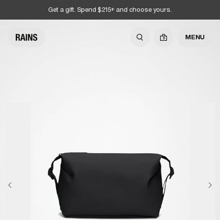
Get a gift. Spend $215+ and choose yours.
MENU
0