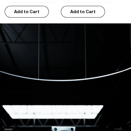
Good looking, huge, and practical
Add to Cart
Add to Cart
Bought it as a gift, very much appreciated. The large is very big, the 
colour is very handsome. There's not much to say because for the 
price it's an absolute bargain.
Florence H.
01/01/2026
I recommend this product
Great washbag.
It’s slimline but also capacious. Also looks good.
Claire L.
01/14/2025
Love the size
It matches the overnight bag I was gifted at Christmas, great quality 
products and good size wash bag for all essential products