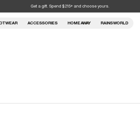
Get a gift. Spend $215+ and choose yours.
OTWEAR
ACCESSORIES
HOME AWAY
RAINS WORLD